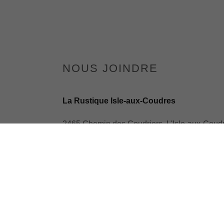
NOUS JOINDRE
La Rustique Isle-aux-Coudres
2465 Chemin des Coudriers, L'Isle-aux-Coud
G0A 2A0, Canada
LaRustiqueIsle-aux-Coudres.com
info@LaRustiqueIsle-aux-Coudres.com