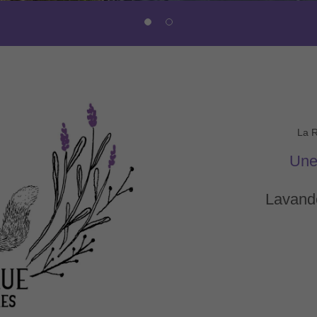
La R
Une 
Lavande 