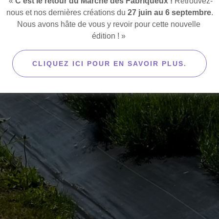
«
C'est le retour du Marché des Fabriqueux !
Retrouvez-
nous et nos dernières créations du
27 juin au 6 septembre
.
Nous avons hâte de vous y revoir pour cette nouvelle
édition ! »
CLIQUEZ ICI POUR EN SAVOIR PLUS.